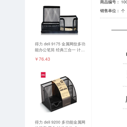
商品编号：
10
销售单位：
个
得力 deli 9175 金属网纹多功
能办公笔筒 经典三合一 计价
单位:个
￥76.43
得力 deli 9200 多功能金属网