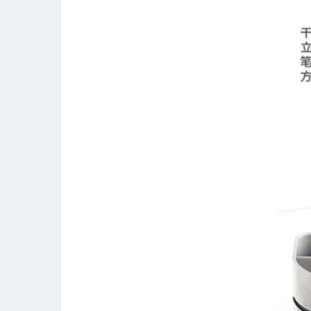
领先未来 Leadingoffice
CQY701A 笔筒 方形 铁丝网
95*80mm 黑色 计价单位:个
￥15