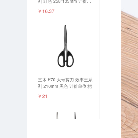
列 红色 258*103mm 计价单
位:把
￥16.37
三木 P70 大号剪刀 效率王系
列 210mm 黑色 计价单位:把
￥21