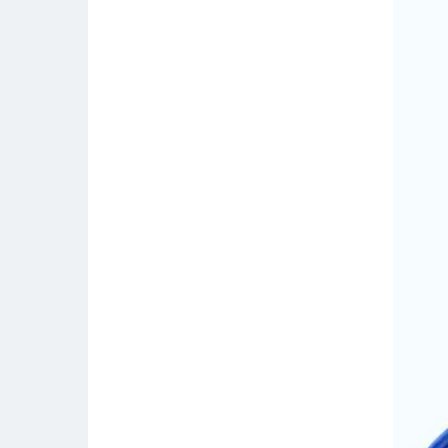
得力（DELI） 剪刀 6027
184mm 黄色 1把
￥12