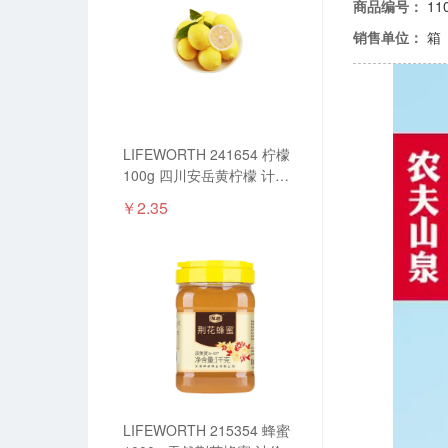
商品编号：
11
销售单位：
箱
LIFEWORTH 241654 柠檬
100g 四川安岳黄柠檬 计价
单位:个
￥2.35
LIFEWORTH 215354 蜂蜜