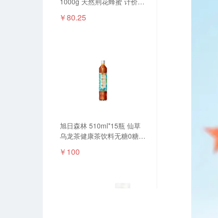
1000g 天然荆花蜂蜜 计价单
位:瓶
￥80.25
旭日森林 510ml*15瓶 仙草
乌龙茶健康茶饮料无糖0糖0
脂0卡 计价单位:箱
￥100