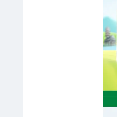
统一 420ml 茶里王焙香绿茶
12瓶/箱 计价单位:箱
￥79